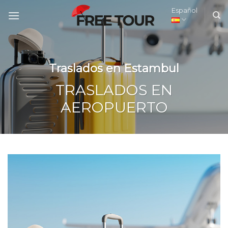
Skip
Español
to
content
Traslados en Estambul
TRASLADOS EN
AEROPUERTO