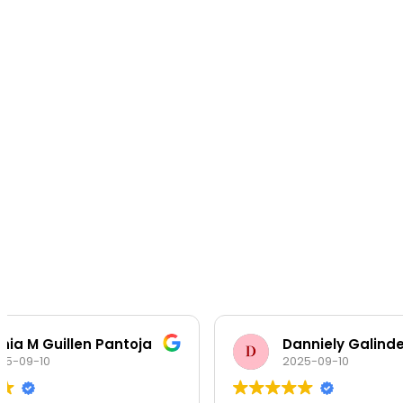
oja
Danniely Galindez Guillen
2025-09-10