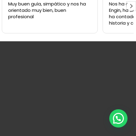
simpático y nos ha
Nos ha gustado mucho la visit
, buen
Engin, ha sido muy interesante 
ha contado cosas curiosas y de
historia y consejos prácticos pa
ciudad